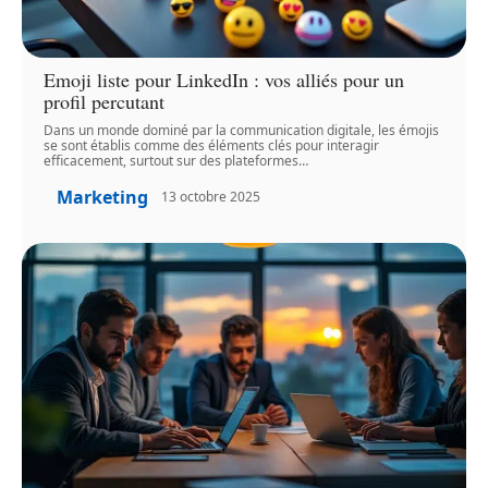
Emoji liste pour LinkedIn : vos alliés pour un
profil percutant
Dans un monde dominé par la communication digitale, les émojis
se sont établis comme des éléments clés pour interagir
efficacement, surtout sur des plateformes
…
Marketing
13 octobre 2025