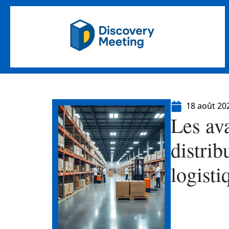
18 août 20
Les av
distrib
logist