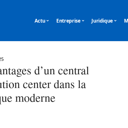
Actu
Entreprise
Juridique
M
25
antages d’un central
ution center dans la
ique moderne