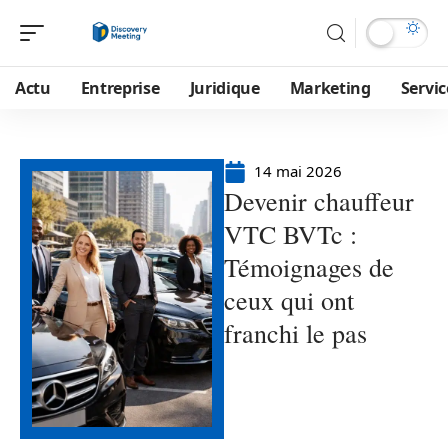
Actu
Entreprise
Juridique
Marketing
Servic
14 mai 2026
Devenir chauffeur
VTC BVTc :
Témoignages de
ceux qui ont
franchi le pas