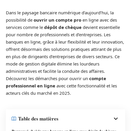
Dans le paysage bancaire numérique d’aujourd’hui, la
possibilité de
ouvrir un compte pro
en ligne avec des
services comme le
dépôt de chèque
devient essentielle
pour nombre de professionnels et d’entreprises. Les
banques en ligne, grâce à leur flexibilité et leur innovation,
offrent désormais des solutions pratiques attirant de plus
en plus de dirigeants d’entreprises de divers secteurs. Ce
mode de gestion digitale élimine les lourdeurs
administratives et facilite la conduite des affaires.
Découvrez les démarches pour ouvrir un
compte
professionnel en ligne
avec cette fonctionnalité et les
acteurs clés du marché en 2025.
Table des matières