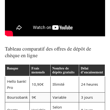
Tableau comparatif des offres de dépôt de
chèque en ligne
Banque
Frais
Nombre de
Délai
mensuels
dépôts gratuits
d’encaissement
Hello bank!
10,90€
Illimité
24 heures
Pro
Boursobank
9€
Variable
3 jours
Selon
Qonto
Variable
8 jours