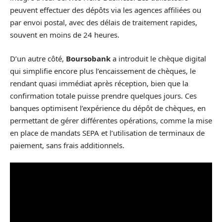
peuvent effectuer des dépôts via les agences affiliées ou
par envoi postal, avec des délais de traitement rapides,
souvent en moins de 24 heures.
D’un autre côté,
Boursobank
a introduit le chèque digital
qui simplifie encore plus l’encaissement de chèques, le
rendant quasi immédiat après réception, bien que la
confirmation totale puisse prendre quelques jours. Ces
banques optimisent l’expérience du dépôt de chèques, en
permettant de gérer différentes opérations, comme la mise
en place de mandats SEPA et l’utilisation de terminaux de
paiement, sans frais additionnels.