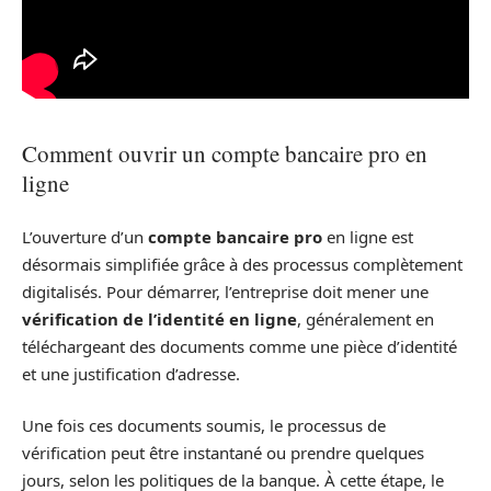
Comment ouvrir un compte bancaire pro en
ligne
L’ouverture d’un
compte bancaire pro
en ligne est
désormais simplifiée grâce à des processus complètement
digitalisés. Pour démarrer, l’entreprise doit mener une
vérification de l’identité en ligne
, généralement en
téléchargeant des documents comme une pièce d’identité
et une justification d’adresse.
Une fois ces documents soumis, le processus de
vérification peut être instantané ou prendre quelques
jours, selon les politiques de la banque. À cette étape, le