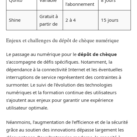
l’abonnement
Gratuit à
Shine
2 à 4
15 jours
partir de
Enjeux et challenges du dépôt de chèque numérique
Le passage au numérique pour le
dépôt de chèque
s’accompagne de défis spécifiques. Notamment, la
dépendance à la connectivité Internet et les éventuelles
interruptions de service représentent des contraintes à
surmonter. Le suivi de l’évolution des technologies
numériques et la formation continue des utilisateurs
s’ajoutent aux enjeux pour garantir une expérience
utilisateur optimale.
Néanmoins, l’augmentation de l’efficience et de la sécurité
grâce au soutien des innovations dépasse largement les