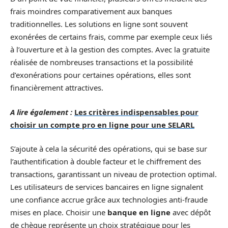
frais moindres comparativement aux banques
traditionnelles. Les solutions en ligne sont souvent
exonérées de certains frais, comme par exemple ceux liés
à l’ouverture et à la gestion des comptes. Avec la gratuite
réalisée de nombreuses transactions et la possibilité
d’exonérations pour certaines opérations, elles sont
financièrement attractives.
A lire également :
Les critères indispensables pour
choisir un compte pro en ligne pour une SELARL
S’ajoute à cela la sécurité des opérations, qui se base sur
l’authentification à double facteur et le chiffrement des
transactions, garantissant un niveau de protection optimal.
Les utilisateurs de services bancaires en ligne signalent
une confiance accrue grâce aux technologies anti-fraude
mises en place. Choisir une
banque en ligne
avec dépôt
de chèque représente un choix stratégique pour les