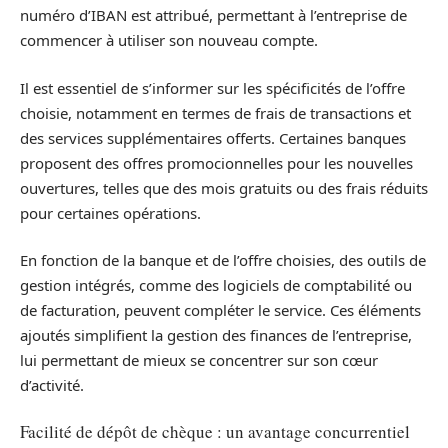
numéro d’IBAN est attribué, permettant à l’entreprise de
commencer à utiliser son nouveau compte.
Il est essentiel de s’informer sur les spécificités de l’offre
choisie, notamment en termes de frais de transactions et
des services supplémentaires offerts. Certaines banques
proposent des offres promocionnelles pour les nouvelles
ouvertures, telles que des mois gratuits ou des frais réduits
pour certaines opérations.
En fonction de la banque et de l’offre choisies, des outils de
gestion intégrés, comme des logiciels de comptabilité ou
de facturation, peuvent compléter le service. Ces éléments
ajoutés simplifient la gestion des finances de l’entreprise,
lui permettant de mieux se concentrer sur son cœur
d’activité.
Facilité de dépôt de chèque : un avantage concurrentiel