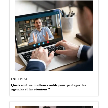
ENTREPRISE
Quels sont les meilleurs outils pour partager les
agendas et les réunions ?